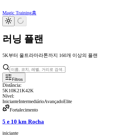
Magic Training
홈
러닝 플랜
5K부터 울트라마라톤까지 160개 이상의 플랜
Filtros
Distância:
5K
10K
21K
42K
Nível:
Iniciante
Intermediário
Avançado
Elite
Fortalecimento
5 e 10 km Rocha
iniciante