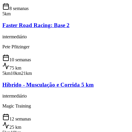
8 semanas
5km
Faster Road Racing: Base 2
intermediário
Pete Pfitzinger
10 semanas
75
km
5km
10km
21km
Híbrido - Musculação e Corrida 5 km
intermediário
Magic Training
12 semanas
25
km