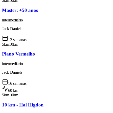
5km
10km
Master: +50 anos
intermediário
Jack Daniels
12 semanas
5km
10km
Plano Vermelho
intermediário
Jack Daniels
16 semanas
60
km
5km
10km
10 km - Hal Higdon