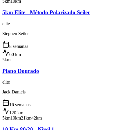
5km
10km
5km Elite - Método Polarizado Seiler
elite
Stephen Seiler
8 semanas
60
km
5km
Plano Dourado
elite
Jack Daniels
16 semanas
120
km
5km
10km
21km
42km
10 Km 80/20 - Nível 1