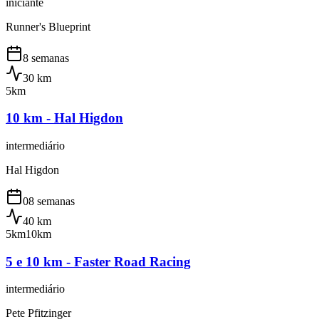
iniciante
Runner's Blueprint
8 semanas
30
km
5km
10 km - Hal Higdon
intermediário
Hal Higdon
08 semanas
40
km
5km
10km
5 e 10 km - Faster Road Racing
intermediário
Pete Pfitzinger