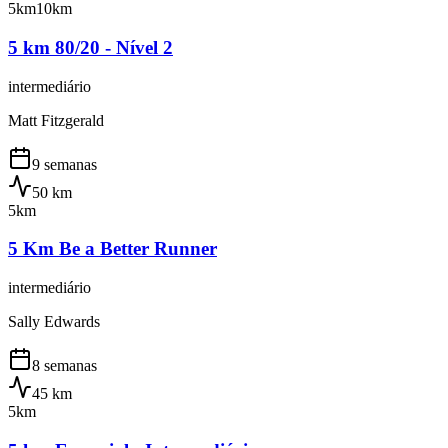
5km
10km
5 km 80/20 - Nível 2
intermediário
Matt Fitzgerald
9 semanas
50
km
5km
5 Km Be a Better Runner
intermediário
Sally Edwards
8 semanas
45
km
5km