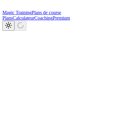
Magic Training
Plans de course
Plans
Calculateur
Coaching
Premium
160+
22
4
plan de course ?