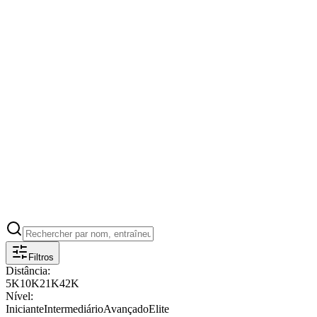
Commencez à vous entraîner
Suivez vos entraînements, utilisez le calculateur d'allures et
synchronisez avec votre Garmin.
Calculateur d'allures VDOT
Synchronisation Garmin
Suivi de progression
+15 entraîneurs renommés
utilisés.
Filtros
Distância:
5K
10K
21K
42K
Nível:
Iniciante
Intermediário
Avançado
Elite