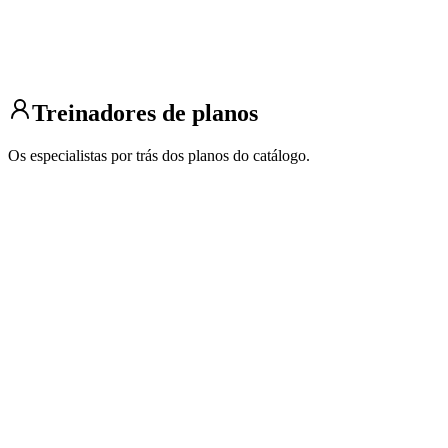
Melhore sua corrida
São José do Rio Preto, São Paulo
3 alunos
5 km
10 km
Meia maratona
Base/condicionamento
Maratona
Treinadores de planos
Os especialistas por trás dos planos do catálogo.
Abner Santana
Corredor
6 planos
Abner Santana nascido em 23 de maio de 1993, apaixonado por
corrida, especialmente maratonas. Além de corredor, também t...
Chris Bennett