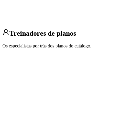
Melhore sua corrida
São José do Rio Preto, São Paulo
3 alunos
5 km
10 km
Meia maratona
Base/condicionamento
Maratona
Treinadores de planos
Os especialistas por trás dos planos do catálogo.
Abner Santana
Corredor
6 planos
Abner Santana nascido em 23 de maio de 1993, apaixonado por
corrida, especialmente maratonas. Além de corredor, também t...
Chris Bennett