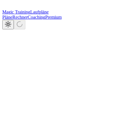
Magic Training
Laufpläne
Pläne
Rechner
Coaching
Premium
+160
Pläne
·
7
Trainer
·
R$10
pro Monat