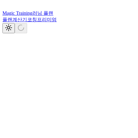
Magic Training
러닝 플랜
플랜
계산기
코칭
프리미엄
5
80/20
VDOT
훈련 존.