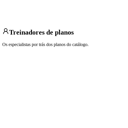
Melhore sua corrida
São José do Rio Preto, São Paulo
3 alunos
5 km
10 km
Meia maratona
Base/condicionamento
Maratona
Treinadores de planos
Os especialistas por trás dos planos do catálogo.
Abner Santana
Corredor
6 planos
Abner Santana nascido em 23 de maio de 1993, apaixonado por
corrida, especialmente maratonas. Além de corredor, também t...
Chris Bennett